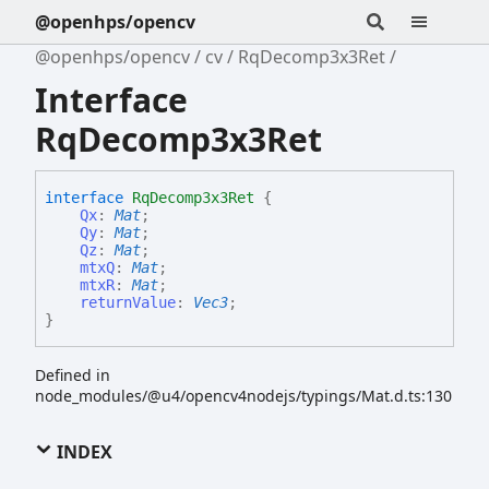
@openhps/opencv
@openhps/opencv
cv
RqDecomp3x3Ret
Interface
RqDecomp3x3Ret
interface
RqDecomp3x3Ret
{
Qx
:
Mat
;
Qy
:
Mat
;
Qz
:
Mat
;
mtxQ
:
Mat
;
mtxR
:
Mat
;
returnValue
:
Vec3
;
}
Defined in
node_modules/@u4/opencv4nodejs/typings/Mat.d.ts:130
INDEX